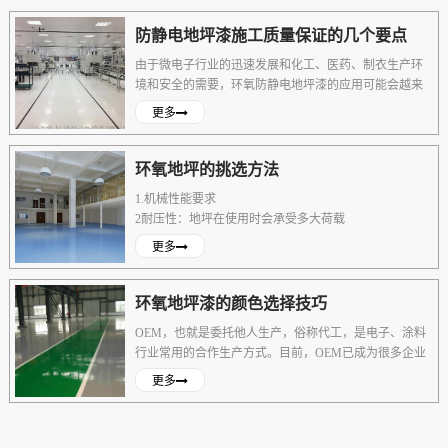
防静电地坪漆施工质量保证的几个要点
由于微电子行业的迅速发展和化工、医药、制衣生产环
境和安全的需要，环氧防静电地坪漆的应用可能会越来
越多，有必要对这类涂料的施工应用技术进行经验总
更多
结，以保证施工质量，更好地促进其应用与发展。通过
所述工程实例，可以总结出如下要点：
环氧地坪的挑选方法
1.机械性能要求 ​
2耐压性：地坪在使用时会承受多大荷载
3耐冲击性：冲击力是否会引起地坪面剥离
更多
环氧地坪漆的颜色选择技巧
OEM，也就是委托他人生产，俗称代工，是电子、涂料
行业常用的合作生产方式。目前，OEM已成为很多企业
发展壮大的途径。对于地坪漆企业来说
更多